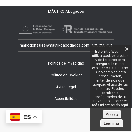
MÁUTIKO Abogados
mariogonzalez@mautikoabogados.com 630 286 451
Este Sitio Web
utiliza cookies propias
y de terceros para
asegurar la mejor
experiencia al usuario.
Si no cambias esta
configuración,
entendemos que
aceptas el uso de las
mismas. Puedes
cambiar la
configuración de tu
navegador u obtener
más información aquí.
Acepto
ES
Leer más