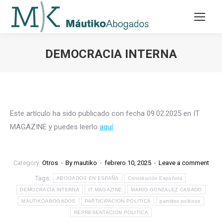
DEMOCRACIA INTERNA
Este artículo ha sido publicado con fecha 09.02.2025 en IT
MAGAZINE y puedes leerlo
aquí
.
Category:
Otros
By
mautiko
febrero 10, 2025
Leave a comment
Tags:
ABOGADOS EN ESPAÑA
Constitución Española
DEMOCRACIA INTERNA
IT MAGAZINE
MARIO GONZALEZ CASADO
MAUTIKOABOGADOS
PARTICIPACION POLITICA
partidos politicos
REPRESENTACION POLITICA