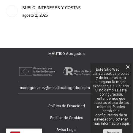
SUELO, INTERESES Y COSTAS
agosto 2, 2026
MÁUTIKO Abogados
Este Sitio Web
utiliza cookies propias
y de terceros para
asegurar la mejor
experiencia al usuario.
mariogonzalez@mautikoabogados.com 630 286 451
Si no cambias esta
configuración,
entendemos que
aceptas el uso de las
mismas. Puedes
cambiar la
configuración de tu
navegador u obtener
más información aquí.
Acepto