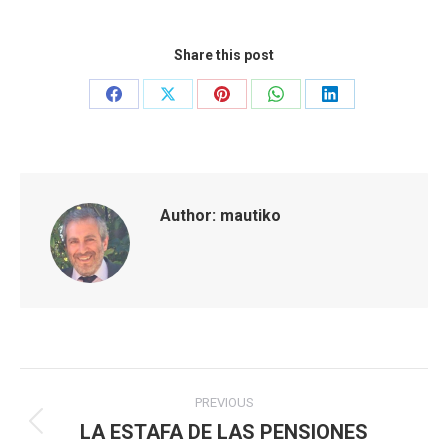
Share this post
Share
Share
Share
Share
Share
on
on
on
on
on
Facebook
X
Pinterest
WhatsApp
LinkedIn
Author:
mautiko
Post
PREVIOUS
navigation
LA ESTAFA DE LAS PENSIONES
Previous